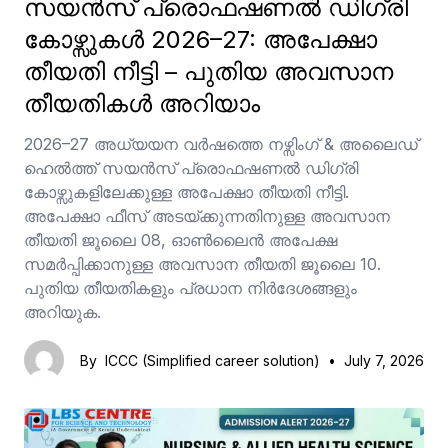
സയൻസ് പ്രൊഫഷണൽ ഡിഗ്രി
കോഴ്സുകൾ 2026–27: അപേക്ഷാ
തീയതി നീട്ടി – പുതിയ അവസാന
തീയതികൾ അറിയാം
2026–27 അധ്യയന വർഷത്തെ നഴ്സിംഗ് & അലൈഡ്
ഹെൽത്ത് സയൻസ് പ്രൊഫഷണൽ ഡിഗ്രി
കോഴ്സുകളിലേക്കുള്ള അപേക്ഷാ തീയതി നീട്ടി.
അപേക്ഷാ ഫീസ് അടയ്ക്കുന്നതിനുള്ള അവസാന
തീയതി ജൂലൈ 08, ഓൺലൈൻ അപേക്ഷ
സമർപ്പിക്കാനുള്ള അവസാന തീയതി ജൂലൈ 10.
പുതിയ തീയതികളും പ്രധാന നിർദേശങ്ങളും
അറിയുക.
By
ICCC (Simplified career solution)
•
July 7, 2026