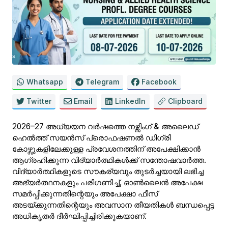
Whatsapp
Telegram
Facebook
Twitter
Email
LinkedIn
Clipboard
2026–27 അധ്യയന വർഷത്തെ
നഴ്സിംഗ് & അലൈഡ്
ഹെൽത്ത് സയൻസ് പ്രൊഫഷണൽ ഡിഗ്രി
കോഴ്സുകളിലേക്കുള്ള പ്രവേശനത്തിന്
അപേക്ഷിക്കാൻ
ആഗ്രഹിക്കുന്ന വിദ്യാർത്ഥികൾക്ക് സന്തോഷവാർത്ത.
വിദ്യാർത്ഥികളുടെ സൗകര്യവും തുടർച്ചയായി ലഭിച്ച
അഭ്യർത്ഥനകളും പരിഗണിച്ച്,
ഓൺലൈൻ അപേക്ഷ
സമർപ്പിക്കുന്നതിന്റെയും അപേക്ഷാ ഫീസ്
അടയ്ക്കുന്നതിന്റെയും അവസാന തീയതികൾ
ബന്ധപ്പെട്ട
അധികൃതർ ദീർഘിപ്പിച്ചിരിക്കുകയാണ്.