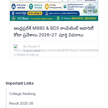
ఆంధ్రప్రదేశ్ MBBS & BDS కాంపిటెంట్ అథారిటీ
కోటా ప్రవేశాలు 2026–27: పూర్తి వివరాలు
By
Pavani K
Aug 6, 2026
Important Links
College Ranking
Result 2025-26