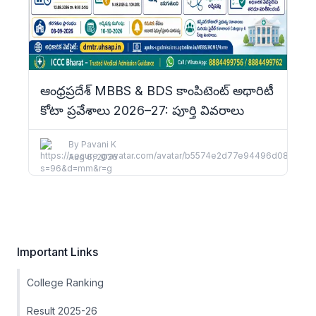
ఆంధ్రప్రదేశ్ MBBS & BDS కాంపిటెంట్ అథారిటీ
కోటా ప్రవేశాలు 2026–27: పూర్తి వివరాలు
By
Pavani K
Aug 6, 2026
Important Links
College Ranking
Result 2025-26