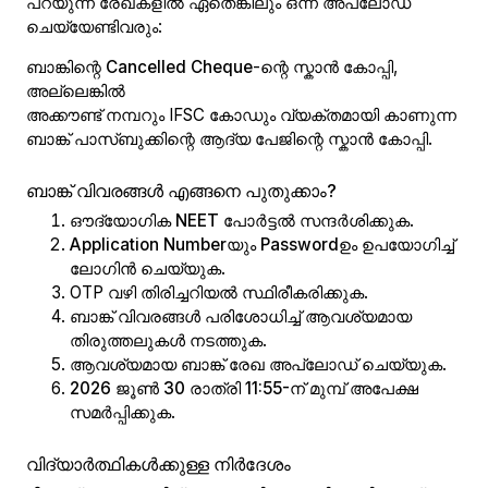
പറയുന്ന രേഖകളിൽ ഏതെങ്കിലും ഒന്ന് അപ്‌ലോഡ്
ചെയ്യേണ്ടിവരും:
ബാങ്കിന്റെ
Cancelled Cheque
-ന്റെ സ്കാൻ കോപ്പി,
അല്ലെങ്കിൽ
അക്കൗണ്ട് നമ്പറും IFSC കോഡും വ്യക്തമായി കാണുന്ന
ബാങ്ക് പാസ്‌ബുക്കിന്റെ ആദ്യ പേജിന്റെ
സ്കാൻ കോപ്പി.
ബാങ്ക് വിവരങ്ങൾ എങ്ങനെ പുതുക്കാം?
ഔദ്യോഗിക
NEET പോർട്ടൽ
സന്ദർശിക്കുക.
Application Number
യും
Password
ഉം ഉപയോഗിച്ച്
ലോഗിൻ ചെയ്യുക.
OTP വഴി തിരിച്ചറിയൽ സ്ഥിരീകരിക്കുക.
ബാങ്ക് വിവരങ്ങൾ പരിശോധിച്ച് ആവശ്യമായ
തിരുത്തലുകൾ നടത്തുക.
ആവശ്യമായ ബാങ്ക് രേഖ അപ്‌ലോഡ് ചെയ്യുക.
2026 ജൂൺ 30 രാത്രി 11:55-ന് മുമ്പ്
അപേക്ഷ
സമർപ്പിക്കുക.
വിദ്യാർത്ഥികൾക്കുള്ള നിർദേശം