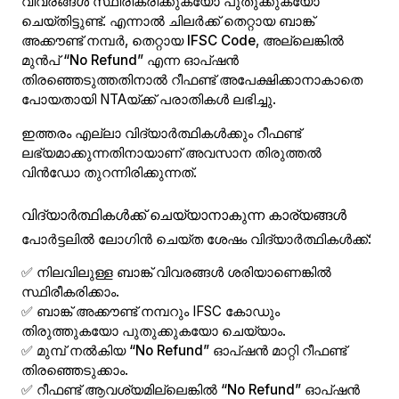
വിവരങ്ങൾ സ്ഥിരീകരിക്കുകയോ പുതുക്കുകയോ
ചെയ്തിട്ടുണ്ട്. എന്നാൽ ചിലർക്ക് തെറ്റായ ബാങ്ക്
അക്കൗണ്ട് നമ്പർ, തെറ്റായ
IFSC Code
, അല്ലെങ്കിൽ
മുൻപ്
“No Refund”
എന്ന ഓപ്ഷൻ
തിരഞ്ഞെടുത്തതിനാൽ റീഫണ്ട് അപേക്ഷിക്കാനാകാതെ
പോയതായി NTAയ്ക്ക് പരാതികൾ ലഭിച്ചു.
ഇത്തരം എല്ലാ വിദ്യാർത്ഥികൾക്കും റീഫണ്ട്
ലഭ്യമാക്കുന്നതിനായാണ്
അവസാന തിരുത്തൽ
വിൻഡോ
തുറന്നിരിക്കുന്നത്.
വിദ്യാർത്ഥികൾക്ക് ചെയ്യാനാകുന്ന കാര്യങ്ങൾ
പോർട്ടലിൽ ലോഗിൻ ചെയ്ത ശേഷം വിദ്യാർത്ഥികൾക്ക്:
✅ നിലവിലുള്ള ബാങ്ക് വിവരങ്ങൾ ശരിയാണെങ്കിൽ
സ്ഥിരീകരിക്കാം.
✅ ബാങ്ക് അക്കൗണ്ട് നമ്പറും IFSC കോഡും
തിരുത്തുകയോ പുതുക്കുകയോ ചെയ്യാം.
✅ മുമ്പ് നൽകിയ
“No Refund”
ഓപ്ഷൻ മാറ്റി റീഫണ്ട്
തിരഞ്ഞെടുക്കാം.
✅ റീഫണ്ട് ആവശ്യമില്ലെങ്കിൽ
“No Refund”
ഓപ്ഷൻ