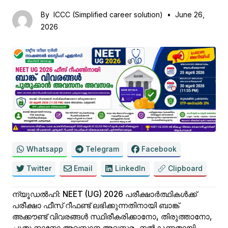
By
ICCC (Simplified career solution)
•
June 26,
2026
Whatsapp
Telegram
Facebook
Twitter
Email
LinkedIn
Clipboard
ന്യൂഡൽഹി:
NEET (UG) 2026
പരീക്ഷാർത്ഥികൾക്ക്
പരീക്ഷാ ഫീസ് റീഫണ്ട് ലഭിക്കുന്നതിനായി ബാങ്ക്
അക്കൗണ്ട് വിവരങ്ങൾ
സ്ഥിരീകരിക്കാനോ, തിരുത്താനോ,
പുതുക്കാനോ
അവസാന അവസരം നൽകുന്നതായി