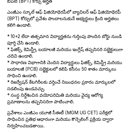
బీపిటి (BPT) కోర్సు అర్హత
ఎంజీఎం స్కూల్ ఆఫ్ ఫిజియోథెరపీలో బ్యాచిలర్ ఆఫ్ ఫిజియోథెరపీ
(BPT) కోర్సులో ప్రవేశం పొందాలనుకునే అభ్యర్థులు క్రింది అర్హతలు
కలిగి ఉండాలి.
* 10+2 లేదా తత్సమాన విద్యార్హతను గుర్తింపు పొందిన బోర్డు నుండి
పూర్తి చేసి ఉండాలి.
* ఫిజిక్స్, కెమిస్ట్రీ, బయాలజీ మరియు ఇంగ్లీష్ తప్పనిసరి సబ్జెక్టులుగా
చదివి ఉండాలి.
* సాధారణ విభాగానికి చెందిన విద్యార్థులు ఫిజిక్స్, కెమిస్ట్రీ మరియు
బయాలజీ (PCB) సబ్జెక్టులలో కలిపి కనీసం 50 శాతం మార్కులు
సాధించి ఉండాలి.
* రిజర్వేషన్ కేటగిరీలకు వర్తించే నిబంధనల ప్రకారం మార్కులలో
సడలింపు ఉండవచ్చు.
* సంస్థ నిర్దేశించిన వయోపరిమితి మరియు వైద్య ఆరోగ్య
ప్రమాణాలను తప్పనిసరిగా పాటించాలి.
ప్రవేశాలు ఎంజీఎం యూజీ సీఈటీ (MGM UG CET) పరీక్షలో
సాధించిన ప్రతిభ ఆధారంగా మరియు కౌన్సెలింగ్ ప్రక్రియ ద్వారా
నిర్వహించబడతాయి.