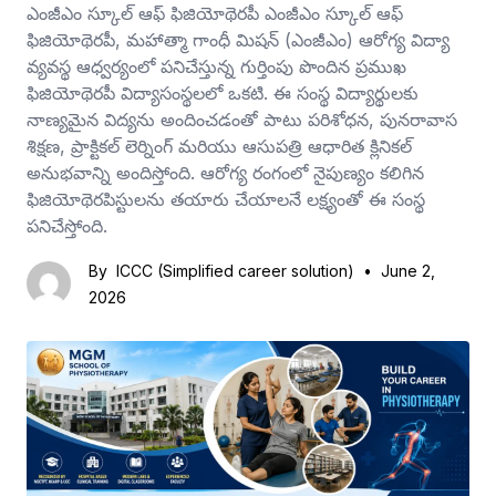
ఎంజీఎం స్కూల్ ఆఫ్ ఫిజియోథెరపీ ఎంజీఎం స్కూల్ ఆఫ్
ఫిజియోథెరపీ, మహాత్మా గాంధీ మిషన్ (ఎంజీఎం) ఆరోగ్య విద్యా
వ్యవస్థ ఆధ్వర్యంలో పనిచేస్తున్న గుర్తింపు పొందిన ప్రముఖ
ఫిజియోథెరపీ విద్యాసంస్థలలో ఒకటి. ఈ సంస్థ విద్యార్థులకు
నాణ్యమైన విద్యను అందించడంతో పాటు పరిశోధన, పునరావాస
శిక్షణ, ప్రాక్టికల్ లెర్నింగ్ మరియు ఆసుపత్రి ఆధారిత క్లినికల్
అనుభవాన్ని అందిస్తోంది. ఆరోగ్య రంగంలో నైపుణ్యం కలిగిన
ఫిజియోథెరపిస్టులను తయారు చేయాలనే లక్ష్యంతో ఈ సంస్థ
పనిచేస్తోంది.
By
ICCC (Simplified career solution)
•
June 2,
2026