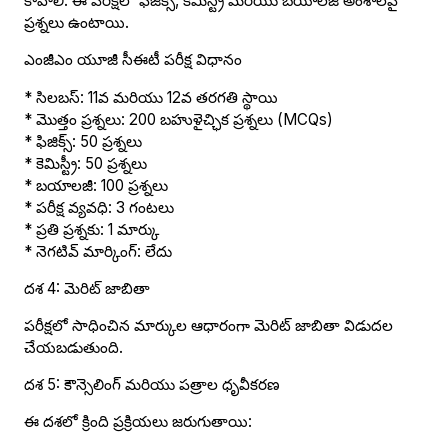
కావాలి. ఈ పరీక్షలో ఫిజిక్స్, కెమిస్ట్రీ మరియు బయాలజీ అంశాలపై
ప్రశ్నలు ఉంటాయి.
ఎంజీఎం యూజీ సీఈటీ పరీక్ష విధానం
* సిలబస్: 11వ మరియు 12వ తరగతి స్థాయి
* మొత్తం ప్రశ్నలు: 200 బహుళైచ్ఛిక ప్రశ్నలు (MCQs)
* ఫిజిక్స్: 50 ప్రశ్నలు
* కెమిస్ట్రీ: 50 ప్రశ్నలు
* బయాలజీ: 100 ప్రశ్నలు
* పరీక్ష వ్యవధి: 3 గంటలు
* ప్రతి ప్రశ్నకు: 1 మార్కు
* నెగటివ్ మార్కింగ్: లేదు
దశ 4: మెరిట్ జాబితా
పరీక్షలో సాధించిన మార్కుల ఆధారంగా మెరిట్ జాబితా విడుదల
చేయబడుతుంది.
దశ 5: కౌన్సెలింగ్ మరియు పత్రాల ధృవీకరణ
ఈ దశలో క్రింది ప్రక్రియలు జరుగుతాయి: