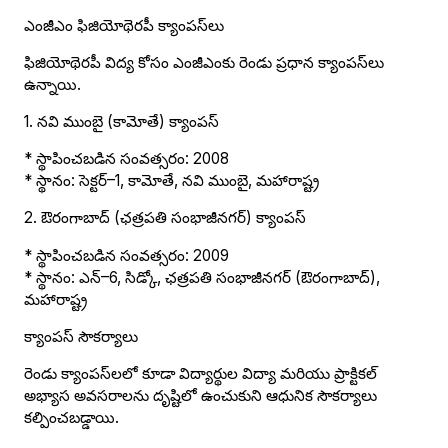
ఎంజీఎం ఫిజియోథెరపీ క్యాంపస్‌లు
ఫిజియోథెరపీ విద్య కోసం ఎంజీఎంకు రెండు ప్రధాన క్యాంపస్‌లు
ఉన్నాయి.
1. నవి ముంబై (కామోతే) క్యాంపస్
* స్థాపించబడిన సంవత్సరం: 2008
* స్థానం: సెక్టర్–1, కామోతే, నవి ముంబై, మహారాష్ట్ర
2. ఔరంగాబాద్ (ఛత్రపతి సంభాజీనగర్) క్యాంపస్
* స్థాపించబడిన సంవత్సరం: 2009
* స్థానం: ఎన్–6, సిడ్కో, ఛత్రపతి సంభాజీనగర్ (ఔరంగాబాద్),
మహారాష్ట్ర
క్యాంపస్ సౌకర్యాలు
రెండు క్యాంపస్‌లలో కూడా విద్యార్థుల విద్యా మరియు ప్రాక్టికల్
అభ్యాస అవసరాలను దృష్టిలో ఉంచుకుని ఆధునిక సౌకర్యాలు
కల్పించబడ్డాయి.