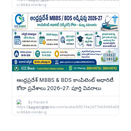
Aug 6, 2026
ఆంధ్రప్రదేశ్ MBBS & BDS కాంపిటెంట్ అథారిటీ
కోటా ప్రవేశాలు 2026–27: పూర్తి వివరాలు
By
Pavani K
Aug 6, 2026