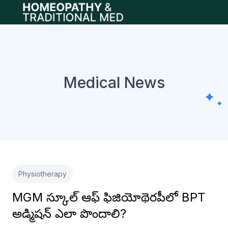
Open main menu
Medical News
Physiotherapy
MGM స్కూల్ ఆఫ్ ఫిజియోథెరపీలో BPT
అడ్మిషన్ ఎలా పొందాలి?