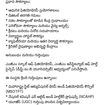
ప్రధాన సౌకర్యాలు:
* ఆధునిక ఫిజియోథెరపీ ప్రయోగశాలలు
* డిజిటల్ తరగతి గదులు
* సకల సౌకర్యాలతో కూడిన కేంద్ర గ్రంథాలయం
* పరిశోధనా సౌకర్యాలు మరియు వైద్య జర్నల్స్
* క్రీడలు మరియు వినోద సదుపాయాలు
* విద్యార్థుల హాస్టల్ సౌకర్యం
* క్యాఫెటీరియా మరియు ఇతర విద్యార్థి సౌకర్యాలు
* క్లినికల్ నైపుణ్యాల అభివృద్ధి కేంద్రాలు
అనుబంధం మరియు గుర్తింపులు
ఎంజీఎం స్కూల్ ఆఫ్ ఫిజియోథెరపీ, ఎంజీఎం ఇన్‌స్టిట్యూట్ ఆఫ్ హెల్త్
సైన్సెస్ (డీమ్డ్ టు బి యూనివర్సిటీ) ఆధ్వర్యంలో పనిచేస్తోంది.
ఈ సంస్థకు క్రింది గుర్తింపులు ఉన్నాయి:
* మహారాష్ట్ర స్టేట్ ఆక్యుపేషనల్ థెరపీ అండ్ ఫిజియోథెరపీ కౌన్సిల్
(MSOTPT)
* నేషనల్ కమిషన్ ఫర్ అలైడ్ అండ్ హెల్త్‌కేర్ ప్రొఫెషన్స్ (NCAHP)
* యూజీసీ (UGC) గుర్తింపు పొందిన విశ్వవిద్యాలయం