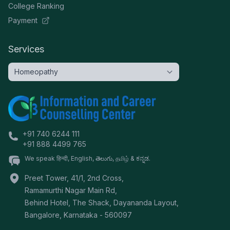
College Ranking
Payment
Services
+91 740 6244 111
+91 888 4499 765
We speak हिन्दी, English, తెలుగు, தமிழ் & ಕನ್ನಡ.
Preet Tower, 41/1, 2nd Cross,
Ramamurthi Nagar Main Rd,
Behind Hotel, The Shack, Dayananda Layout,
Bangalore
,
Karnataka
-
560097