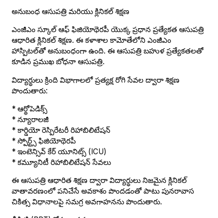
అనుబంధ ఆసుపత్రి మరియు క్లినికల్ శిక్షణ
ఎంజీఎం స్కూల్ ఆఫ్ ఫిజియోథెరపీ యొక్క ప్రధాన ప్రత్యేకత ఆసుపత్రి
ఆధారిత క్లినికల్ శిక్షణ. ఈ కళాశాల కామోతేలోని ఎంజీఎం
హాస్పిటల్‌తో అనుబంధంగా ఉంది. ఈ ఆసుపత్రి బహుళ ప్రత్యేకతలతో
కూడిన ప్రముఖ బోధనా ఆసుపత్రి.
విద్యార్థులు క్రింది విభాగాలలో ప్రత్యక్ష రోగి సేవల ద్వారా శిక్షణ
పొందుతారు:
* ఆర్థోపెడిక్స్
* న్యూరాలజీ
* కార్డియో రెస్పిరేటరీ రిహాబిలిటేషన్
* స్పోర్ట్స్ ఫిజియోథెరపీ
* ఇంటెన్సివ్ కేర్ యూనిట్స్ (ICU)
* కమ్యూనిటీ రిహాబిలిటేషన్ సేవలు
ఈ ఆసుపత్రి ఆధారిత శిక్షణ ద్వారా విద్యార్థులు నిజమైన క్లినికల్
వాతావరణంలో పనిచేసే అవకాశం పొందడంతో పాటు పునరావాస
చికిత్స విధానాలపై సమగ్ర అవగాహనను పొందుతారు.