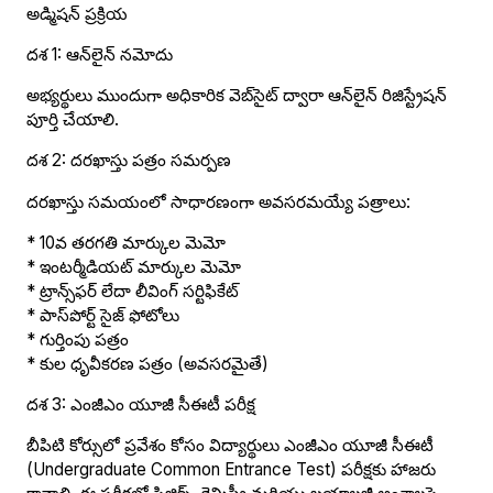
అడ్మిషన్ ప్రక్రియ
దశ 1: ఆన్‌లైన్ నమోదు
అభ్యర్థులు ముందుగా అధికారిక వెబ్‌సైట్ ద్వారా ఆన్‌లైన్ రిజిస్ట్రేషన్
పూర్తి చేయాలి.
దశ 2: దరఖాస్తు పత్రం సమర్పణ
దరఖాస్తు సమయంలో సాధారణంగా అవసరమయ్యే పత్రాలు:
* 10వ తరగతి మార్కుల మెమో
* ఇంటర్మీడియట్ మార్కుల మెమో
* ట్రాన్స్‌ఫర్ లేదా లీవింగ్ సర్టిఫికేట్
* పాస్‌పోర్ట్ సైజ్ ఫోటోలు
* గుర్తింపు పత్రం
* కుల ధృవీకరణ పత్రం (అవసరమైతే)
దశ 3: ఎంజీఎం యూజీ సీఈటీ పరీక్ష
బీపిటి కోర్సులో ప్రవేశం కోసం విద్యార్థులు ఎంజీఎం యూజీ సీఈటీ
(Undergraduate Common Entrance Test) పరీక్షకు హాజరు