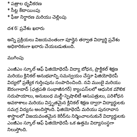
* పత్రాల ధృవీకరణ
* సీట్ల కేటాయింపు
* ఫీజు నిర్ధారణ మరియు చెల్లింపు
దశ 6: ప్రవేశం ఖరారు
అన్ని ప్రక్రియలు విజయవంతంగా పూర్తైన తర్వాత విద్యార్థి ప్రవేశం
అధికారికంగా ఖరారు చేయబడుతుంది.
ముగింపు
ఎంజీఎం స్కూల్ ఆఫ్ ఫిజియోథెరపీ విద్యా బోధన, ప్రాక్టికల్ శిక్షణ
మరియు క్లినికల్ అనుభవాన్ని సమన్వయం చేస్తూ ఫిజియోథెరపీ
విద్యలో ప్రత్యేక గుర్తింపును సంపాదించింది. నవి ముంబై మరియు
ఔరంగాబాద్ (ఛత్రపతి సంభాజీనగర్) క్యాంపస్‌లలో ఆధునిక మౌలిక
సదుపాయాలు, అనుబంధ మల్టీ-స్పెషాలిటీ ఆసుపత్రులు, పరిశోధన
అవకాశాలు మరియు విస్తృతమైన క్లినికల్ శిక్షణ ద్వారా విద్యార్థులకు
సమగ్ర విద్యను అందిస్తోంది. ఫిజియోథెరపీ మరియు పునరావాస
శాస్త్రాలలో విజయవంతమైన కెరీర్‌ను నిర్మించాలనుకునే విద్యార్థులకు
ఎంజీఎం స్కూల్ ఆఫ్ ఫిజియోథెరపీ ఒక ఉత్తమ విద్యాసంస్థగా
నిలుస్తోంది.