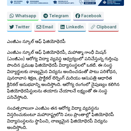
Whatsapp
Telegram
Facebook
Twitter
Email
LinkedIn
Clipboard
ఎంజీఎం స్కూల్ ఆఫ్ ఫిజియోథెరపీ
ఎంజీఎం స్కూల్ ఆఫ్ ఫిజియోథెరపీ, మహాత్మా గాంధీ మిషన్
(ఎంజీఎం) ఆరోగ్య విద్యా వ్యవస్థ ఆధ్వర్యంలో పనిచేస్తున్న గుర్తింపు
పొందిన ప్రముఖ ఫిజియోథెరపీ విద్యాసంస్థలలో ఒకటి. ఈ సంస్థ
విద్యార్థులకు నాణ్యమైన విద్యను అందించడంతో పాటు పరిశోధన,
పునరావాస శిక్షణ, ప్రాక్టికల్ లెర్నింగ్ మరియు ఆసుపత్రి ఆధారిత
క్లినికల్ అనుభవాన్ని అందిస్తోంది. ఆరోగ్య రంగంలో నైపుణ్యం కలిగిన
ఫిజియోథెరపిస్టులను తయారు చేయాలనే లక్ష్యంతో ఈ సంస్థ
పనిచేస్తోంది.
సంవత్సరాలుగా ఎంజీఎం తన ఆరోగ్య విద్యా వ్యవస్థను
విస్తరించుకుంటూ మహారాష్ట్రలోని పలు ప్రాంతాల్లో ఫిజియోథెరపీ
విద్యాసంస్థలను స్థాపించి, నాణ్యమైన ఫిజియోథెరపీ విద్యను
అందిస్తోంది.