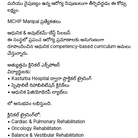
మరియు నైపుణ్యం ఉన్న ఆరోగ్య నిపుణులుగా తీర్చిదిద్దడం ఈ కోర్సు
లక్ష్యం.
MCHP Manipal ప్రత్యేకతలు
ఆధునిక & అవుట్‌కమ్-బేస్డ్ సిలబస్
ఈ సంస్థలో ప్రపంచ ఆరోగ్య ప్రమాణాలకు అనుగుణంగా
రూపొందించిన ఆధునిక competency-based curriculum అమలు
చేస్తున్నారు.
అత్యుత్తమ క్లినికల్ ఎక్స్‌పోజర్
విద్యార్థులకు:
• Kasturba Hospital ద్వారా ప్రాక్టికల్ ట్రైనింగ్
• స్పెషాలిటీ రిహాబిలిటేషన్ క్లినిక్‌లు
• ఆధునిక ఫిజియోథెరపీ ల్యాబ్‌లు
లో అనుభవం లభిస్తుంది.
క్లినికల్ ట్రైనింగ్‌లో:
• Cardiac & Pulmonary Rehabilitation
• Oncology Rehabilitation
• Balance & Vestibular Rehabilitation