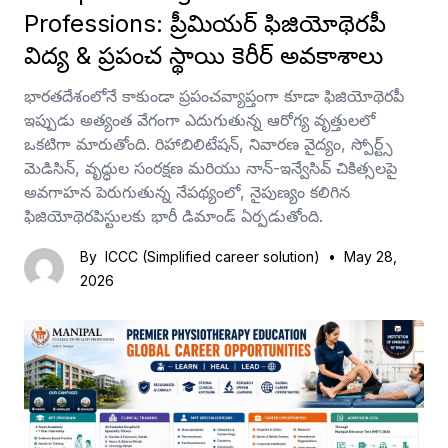
Professions: ప్రీమియర్ ఫిజియోథెరపీ
విద్య & ప్రపంచ స్థాయి కెరీర్ అవకాశాలు
భారతదేశంలోనే కాకుండా ప్రపంచవ్యాప్తంగా కూడా ఫిజియోథెరపీ
ఇప్పుడు అత్యంత వేగంగా ఎదుగుతున్న ఆరోగ్య వృత్తులలో
ఒకటిగా మారుతోంది. రిహాబిలిటేషన్, నివారణ వైద్యం, స్పోర్ట్స్
మెడిసిన్, వృద్ధుల సంరక్షణ మరియు నాన్-ఇన్వేసివ్ చికిత్సలపై
అవగాహన పెరుగుతున్న నేపథ్యంలో, నైపుణ్యం కలిగిన
ఫిజియోథెరపిస్టులకు భారీ డిమాండ్ ఏర్పడుతోంది.
By
ICCC (Simplified career solution)
•
May 28,
2026