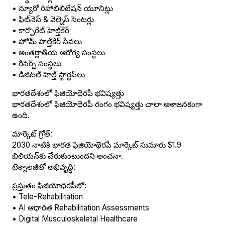
• న్యూరో రిహాబిలిటేషన్ యూనిట్లు
• ఫిట్‌నెస్ & వెల్నెస్ సెంటర్లు
• కార్పొరేట్ హెల్త్‌కేర్
• హోమ్ హెల్త్‌కేర్ సేవలు
• అంతర్జాతీయ ఆరోగ్య సంస్థలు
• రీసెర్చ్ సంస్థలు
• డిజిటల్ హెల్త్ స్టార్టప్‌లు
భారతదేశంలో ఫిజియోథెరపీ భవిష్యత్తు
భారతదేశంలో ఫిజియోథెరపీ రంగం భవిష్యత్తు చాలా ఆశాజనకంగా
ఉంది.
మార్కెట్ గ్రోత్:
2030 నాటికి భారత ఫిజియోథెరపీ మార్కెట్ సుమారు $1.9
బిలియన్‌కు చేరుకుంటుందని అంచనా.
టెక్నాలజీతో అభివృద్ధి:
ప్రస్తుతం ఫిజియోథెరపీలో:
• Tele-Rehabilitation
• AI ఆధారిత Rehabilitation Assessments
• Digital Musculoskeletal Healthcare