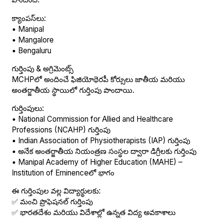
క్యాంపస్‌లు:
• Manipal
• Mangalore
• Bengaluru
గుర్తింపు & అగ్రిమెంట్స్
MCHPలో అందించే ఫిజియోథెరపీ కోర్సులు జాతీయ మరియు
అంతర్జాతీయ స్థాయిలో గుర్తింపు పొందాయి.
గుర్తింపులు:
• National Commission for Allied and Healthcare
Professions (NCAHP) గుర్తింపు
• Indian Association of Physiotherapists (IAP) గుర్తింపు
• అనేక అంతర్జాతీయ నియంత్రణ సంస్థల ద్వారా డిగ్రీలకు గుర్తింపు
• Manipal Academy of Higher Education (MAHE) –
Institution of Eminenceలో భాగం
ఈ గుర్తింపుల వల్ల విద్యార్థులకు:
✅ మంచి ప్రొఫెషనల్ గుర్తింపు
✅ భారతదేశం మరియు విదేశాల్లో ఉన్నత విద్య అవకాశాలు