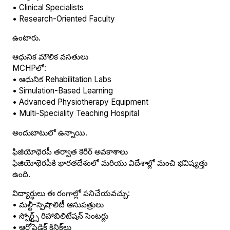
• Clinical Specialists
• Research-Oriented Faculty
ఉంటారు.
ఆధునిక మౌలిక వసతులు
MCHPలో:
• ఆధునిక Rehabilitation Labs
• Simulation-Based Learning
• Advanced Physiotherapy Equipment
• Multi-Speciality Teaching Hospital
అందుబాటులో ఉన్నాయి.
ఫిజియోథెరపీ తర్వాత కెరీర్ అవకాశాలు
ఫిజియోథెరపీకి భారతదేశంలో మరియు విదేశాల్లో మంచి భవిష్యత్తు
ఉంది.
విద్యార్థులు ఈ రంగాల్లో పనిచేయవచ్చు:
• మల్టీ-స్పెషాలిటీ ఆసుపత్రులు
• స్పోర్ట్స్ రిహాబిలిటేషన్ సెంటర్లు
• ఆర్థోపెడిక్ క్లినిక్‌లు