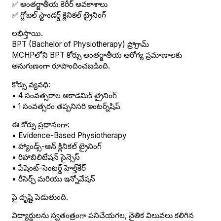
✅ అంతర్జాతీయ కెరీర్ అవకాశాలు
✅ గ్లోబల్ స్టాండర్డ్ క్లినికల్ ట్రైనింగ్
లభిస్తాయి.
BPT (Bachelor of Physiotherapy) ప్రోగ్రామ్
MCHPలోని BPT కోర్సు అంతర్జాతీయ ఆరోగ్య ప్రమాణాలకు
అనుగుణంగా రూపొందించబడింది.
కోర్సు వ్యవధి:
• 4 సంవత్సరాల అకాడమిక్ ట్రైనింగ్
• 1 సంవత్సరం తప్పనిసరి ఇంటర్న్‌షిప్
ఈ కోర్సు ప్రధానంగా:
• Evidence-Based Physiotherapy
• హ్యాండ్స్-ఆన్ క్లినికల్ ట్రైనింగ్
• రిహాబిలిటేషన్ సైన్సెస్
• పేషెంట్-సెంటర్డ్ హెల్త్‌కేర్
• రీసెర్చ్ మరియు ఇన్నోవేషన్
పై దృష్టి పెడుతుంది.
విద్యార్థులను స్వతంత్రంగా పనిచేయగల, నైతిక విలువలు కలిగిన