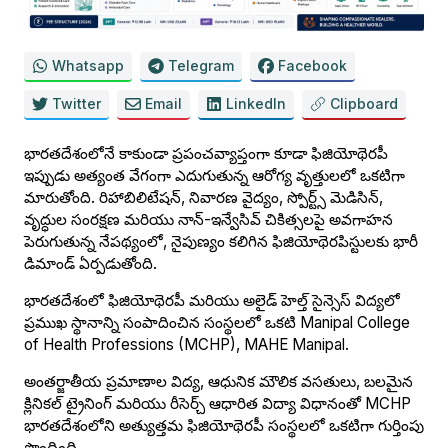
Whatsapp
Telegram
Facebook
Twitter
Email
LinkedIn
Clipboard
భారతదేశంలోనే కాకుండా ప్రపంచవ్యాప్తంగా కూడా ఫిజియోథెరపీ
ఇప్పుడు అత్యంత వేగంగా ఎదుగుతున్న ఆరోగ్య వృత్తులలో ఒకటిగా
మారుతోంది. రిహాబిలిటేషన్, నివారణ వైద్యం, స్పోర్ట్స్ మెడిసిన్,
వృద్ధుల సంరక్షణ మరియు నాన్-ఇన్వేసివ్ చికిత్సలపై అవగాహన
పెరుగుతున్న నేపథ్యంలో, నైపుణ్యం కలిగిన ఫిజియోథెరపిస్టులకు భారీ
డిమాండ్ ఏర్పడుతోంది.
భారతదేశంలో ఫిజియోథెరపీ మరియు అలైడ్ హెల్త్ సైన్సెస్ విద్యలో
ప్రముఖ స్థానాన్ని సంపాదించిన సంస్థలలో ఒకటి Manipal College
of Health Professions (MCHP), MAHE Manipal.
అంతర్జాతీయ ప్రమాణాల విద్య, ఆధునిక మౌలిక వసతులు, బలమైన
క్లినికల్ ట్రైనింగ్ మరియు రీసెర్చ్ ఆధారిత విద్యా విధానంతో MCHP
భారతదేశంలోని అత్యుత్తమ ఫిజియోథెరపీ సంస్థలలో ఒకటిగా గుర్తింపు
పొందింది.