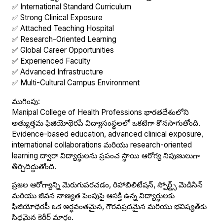
✅ International Standard Curriculum
✅ Strong Clinical Exposure
✅ Attached Teaching Hospital
✅ Research-Oriented Learning
✅ Global Career Opportunities
✅ Experienced Faculty
✅ Advanced Infrastructure
✅ Multi-Cultural Campus Environment
ముగింపు:
Manipal College of Health Professions భారతదేశంలోని
అత్యుత్తమ ఫిజియోథెరపీ విద్యాసంస్థలలో ఒకటిగా కొనసాగుతోంది.
Evidence-based education, advanced clinical exposure,
international collaborations మరియు research-oriented
learning ద్వారా విద్యార్థులను ప్రపంచ స్థాయి ఆరోగ్య నిపుణులుగా
తీర్చిదిద్దుతోంది.
ప్రజల ఆరోగ్యాన్ని మెరుగుపరచడం, రిహాబిలిటేషన్, స్పోర్ట్స్ మెడిసిన్
మరియు జీవన నాణ్యత పెంపుపై ఆసక్తి ఉన్న విద్యార్థులకు
ఫిజియోథెరపీ ఒక అర్థవంతమైన, గౌరవప్రదమైన మరియు భవిష్యత్‌కు
సిద్ధమైన కెరీర్ మార్గం.