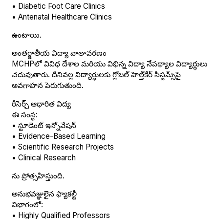
• Diabetic Foot Care Clinics
• Antenatal Healthcare Clinics
ఉంటాయి.
అంతర్జాతీయ విద్యా వాతావరణం
MCHPలో వివిధ దేశాల మరియు విభిన్న విద్యా నేపథ్యాల విద్యార్థులు
చదువుతారు. దీనివల్ల విద్యార్థులకు గ్లోబల్ హెల్త్‌కేర్ సిస్టమ్స్‌పై
అవగాహన పెరుగుతుంది.
రీసెర్చ్ ఆధారిత విద్య
ఈ సంస్థ:
• స్టూడెంట్ ఇన్నోవేషన్
• Evidence-Based Learning
• Scientific Research Projects
• Clinical Research
ను ప్రోత్సహిస్తుంది.
అనుభవజ్ఞులైన ఫ్యాకల్టీ
విభాగంలో:
• Highly Qualified Professors